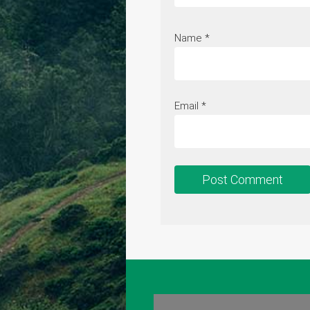
Name
*
Email
*